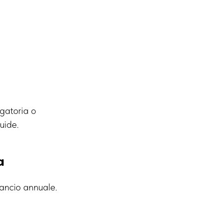
igatoria o
uide.
a
lancio annuale.