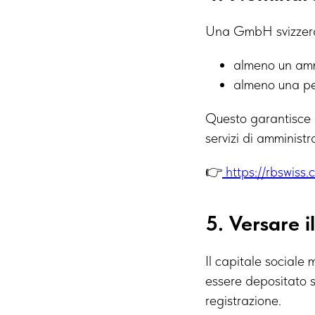
Una GmbH svizzera
almeno un amm
almeno una per
Questo garantisce l
servizi di amministr
👉
https://rbswiss.
5. Versare i
Il capitale social
essere depositato s
registrazione.