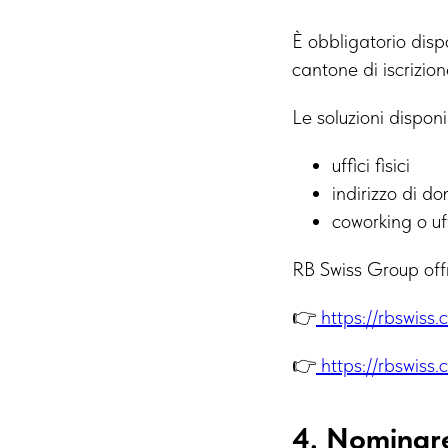
È obbligatorio dispo
cantone di iscrizione
Le soluzioni disponi
uffici fisici
indirizzo di do
coworking o uff
RB Swiss Group offre
👉
https://rbswiss.
👉
https://rbswiss
4. Nominare