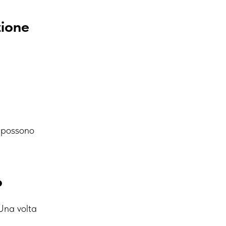
zione
o possono
o
Una volta