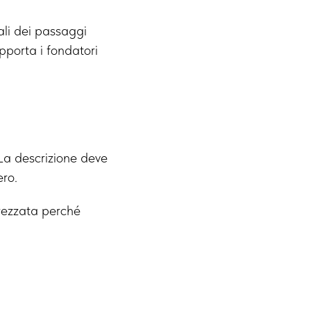
ali dei passaggi
porta i fondatori
La descrizione deve
ero.
rezzata perché