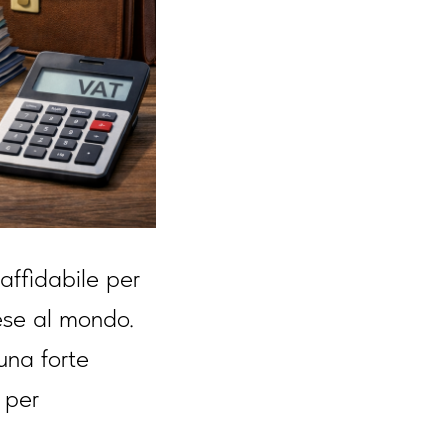
ffidabile per
rese al mondo.
 una forte
 per