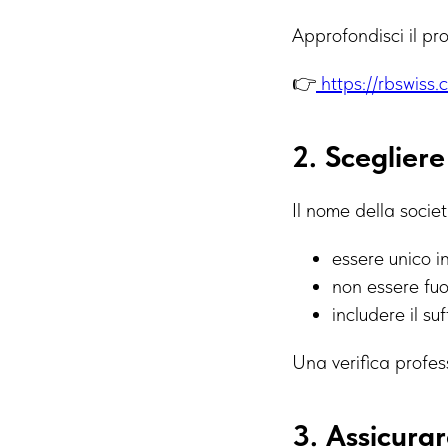
Approfondisci il pro
👉
https://rbswiss
2. Sceglier
Il nome della socie
essere unico in
non essere fuo
includere il s
Una verifica profess
3. Assicurar