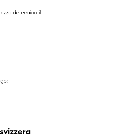
irizzo determina il
ugo:
svizzera