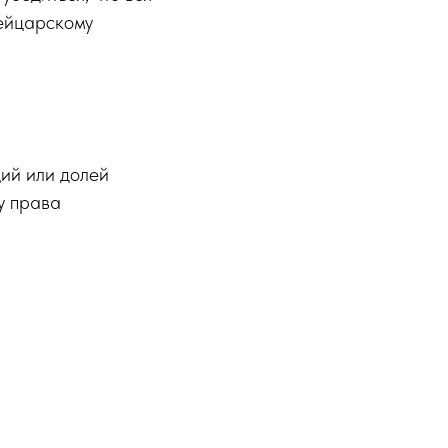
вейцарскому
ий или долей
у права