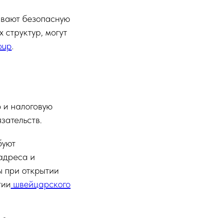
ивают безопасную
 структур, могут
oup
.
 и налоговую
зательств.
буют
адреса и
 при открытии
тии
швейцарского