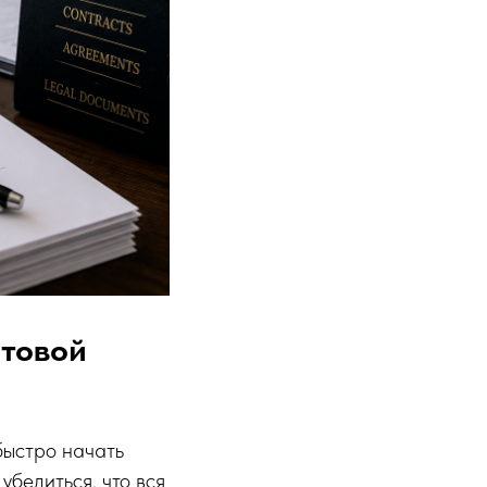
отовой
быстро начать
бедиться, что вся