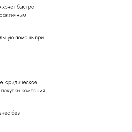
о хочет быстро
практичным
льную помощь при
ое юридическое
 покупки компания
знес без