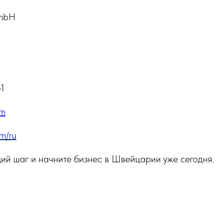
GmbH
61
om
om/ru
ий шаг и начните бизнес в Швейцарии уже сегодня.