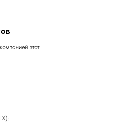
сов
 компанией этот
IX):