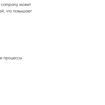
e company может
ей, что повышает
е процессы