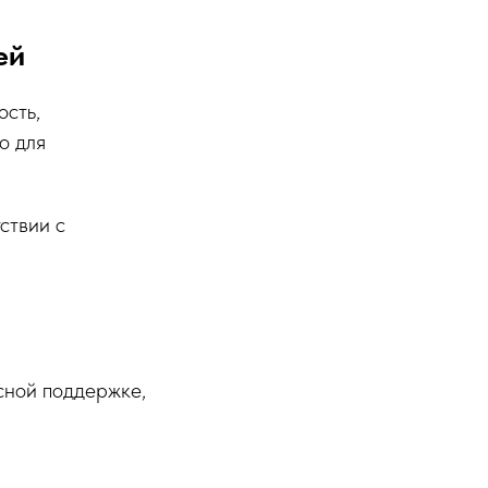
ей
ость,
о для
ствии с
сной поддержке,