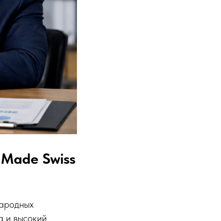
Made Swiss
народных
а и высокий