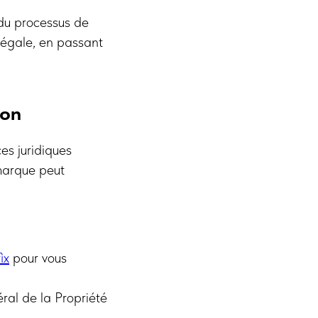
du processus de
légale, en passant
ion
ces juridiques
 marque peut
ix
pour vous
éral de la Propriété