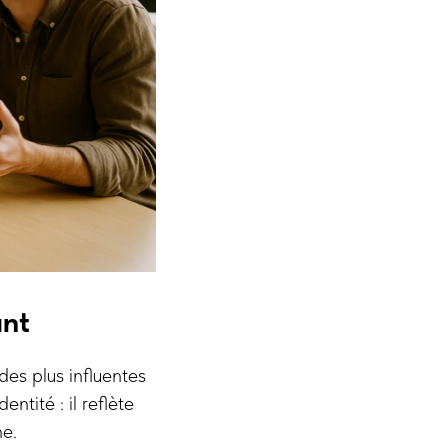
ant
des plus influentes
ntité : il reflète
ne.