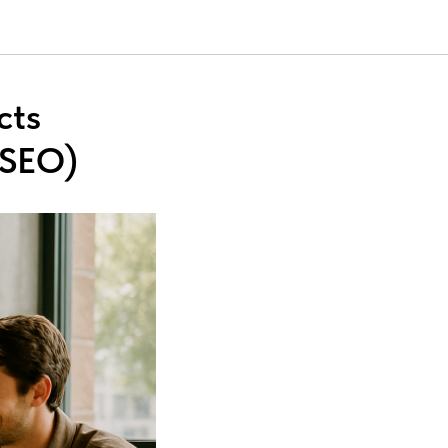
cts
(SEO)