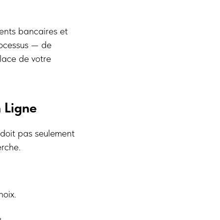
ments bancaires et
rocessus — de
lace de votre
 Ligne
e doit pas seulement
erche.
hoix.