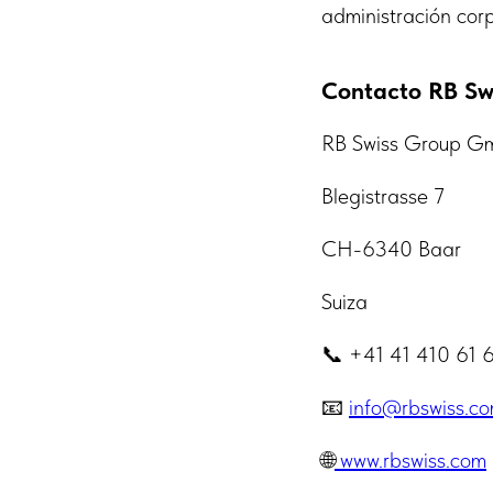
administración corp
Contacto RB Sw
RB Swiss Group 
Blegistrasse 7
CH-6340 Baar
Suiza
📞 +41 41 410 61 
📧
info@rbswiss.c
🌐
www.rbswiss.com