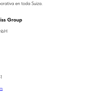
orativa en toda Suiza.
iss Group
GmbH
61
om