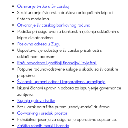
Osnivanje tvrtke u Švicarskoj
Strukturiranje švicarskih društava prilagođenih kripto i
fintech modelima.
Otvaranje švicarskog bankovnog računa
Podrška pri osiguravanju bankarskih rješenja usklađenih s
kripto djelatnostima.
Poslovna adresa u Zugu
Uspostava vjerodostojne švicarske prisutnosti s
usklađenom adresom.
Računovodstvo i godišnji financijski izvještaji
Potpune računovodstvene usluge u skladu sa švicarskim
propisima.
Švicarski upravni odbor i korporativno upravljanje
Iskusni članovi upravnih odbora za ispunjenje governance
zahtjeva.
Kupnja gotove tvrtke
Brz ulazak na tržište putem „ready-made“ društava.
Co-working i uredski prostori
Fleksibilna rješenja za osiguranje operativne supstance.
Zaštita robnih marki i brenda