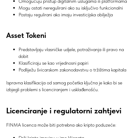
Omogućuju pristup digitalnim uslugama ili platformama
Mogu ostati neregulirani ako su isključivo funkcionalni
Postaju regulirani ako imaju investicijska obilježja
Asset Tokeni
Predstavljaju vlasničke udjele, potraživanja ili pravo na
dobit
Klasificiraju se kao vrijednosni papiri
Podliježu švicarskom zakonodavstvu o tržištima kapitala
Ispravna klasifikacija od samog početka ključna je kako bi se
izbjegli problemi s licenciranjem i usklađenošću.
Licenciranje i regulatorni zahtjevi
FINMA licenca može biti potrebna ako kripto poduzeće:
Drži kripto imovinu u ime klijenata