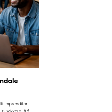
endale
lti imprenditori
to svizzero. RB