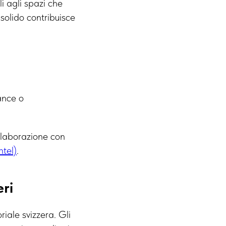
i agli spazi che
solido contribuisce
ance o
ollaborazione con
tel)
.
eri
riale svizzera. Gli