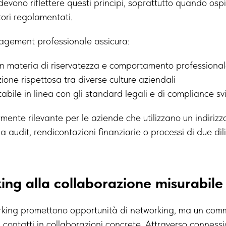
devono riflettere questi principi, soprattutto quando osp
tori regolamentati.
gement professionale assicura:
in materia di riservatezza e comportamento professiona
ione rispettosa tra diverse culture aziendali
abile in linea con gli standard legali e di compliance svi
mente rilevante per le aziende che utilizzano un indirizz
a audit, rendicontazioni finanziarie o processi di due di
ing alla collaborazione misurabile
orking promettono opportunità di networking, ma un c
i contatti in collaborazioni concrete. Attraverso conness