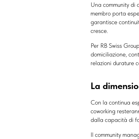
Una community di c
membro porta espe
garantisce continui
cresce.
Per RB Swiss Group, 
domiciliazione, con
relazioni durature co
La dimensio
Con la continua espa
coworking resterann
dalla capacità di f
Il community manag