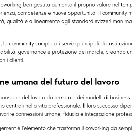
oworking ben gestita aumenta il proprio valore nel tem
rienza, competenze e nuove opportunità. Il community
tà, qualità e allineamento agli standard svizzeri man m
la community completa i servizi principali di costituzion
tabilità, governance e protezione dei marchi, creando u
n i clienti.
ne umana del futuro del lavoro
nsione del lavoro da remoto e dei modelli di business fle
o centrali nella vita professionale. Il loro successo dip
avorire connessioni umane, fiducia e integrazione profes
ement è l’elemento che trasforma il coworking da sempli