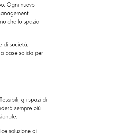
po. Ogni nuovo
 management
ano che lo spazio
e di società,
na base solida per
ssibili, gli spazi di
enderà sempre più
sionale.
ce soluzione di