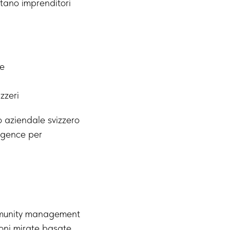
itano imprenditori
le
zzeri
o aziendale svizzero
ligence per
ommunity management
ioni mirate basate