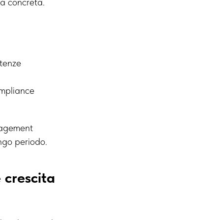
ca concreta.
etenze
ompliance
nagement
ungo periodo.
 crescita