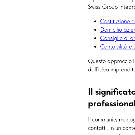
Swiss Group integra
Costituzione d
Domicilio azi
Consiglio di a
Contabilità e 
Questo approccio i
dall’idea imprendit
Il signific
professiona
Il community manage
contatti. In un cont