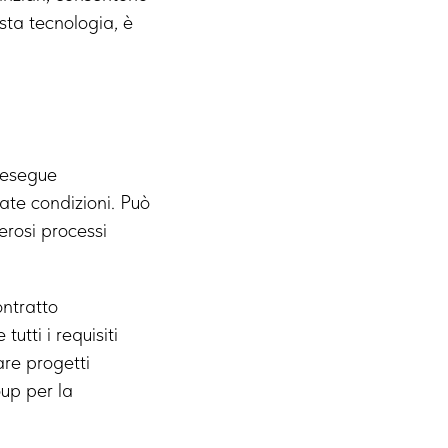
esta tecnologia, è
 esegue
te condizioni. Può
erosi processi
ontratto
tti i requisiti
are progetti
up per la