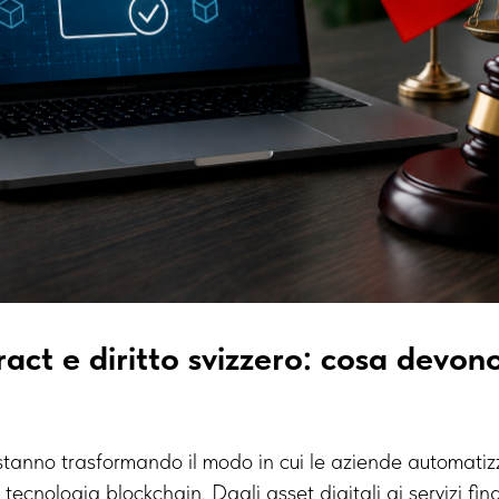
act e diritto svizzero: cosa devon
stanno trasformando il modo in cui le aziende automati
 tecnologia blockchain. Dagli asset digitali ai servizi fi