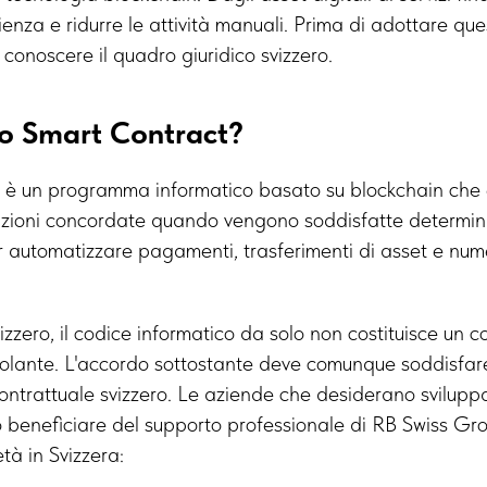
ienza e ridurre le attività manuali. Prima di adottare qu
onoscere il quadro giuridico svizzero.
no Smart Contract?
 è un programma informatico basato su blockchain che
ioni concordate quando vengono soddisfatte determina
er automatizzare pagamenti, trasferimenti di asset e num
vizzero, il codice informatico da solo non costituisce un c
olante. L'accordo sottostante deve comunque soddisfare tu
 contrattuale svizzero. Le aziende che desiderano svilupp
 beneficiare del supporto professionale di RB Swiss Gro
età in Svizzera: