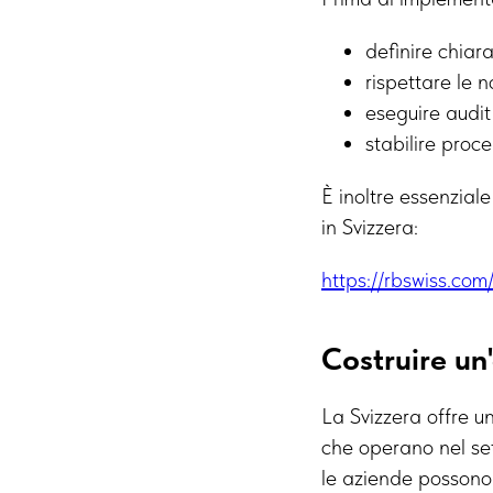
definire chiara
rispettare le n
eseguire audit
stabilire proce
È inoltre essenzial
in Svizzera:
https://rbswiss.co
Costruire un'
La Svizzera offre u
che operano nel set
le aziende possono 