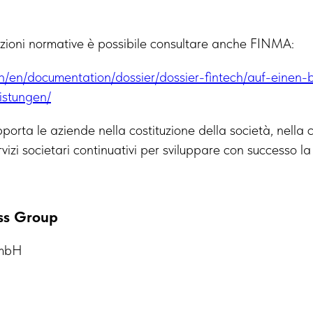
mazioni normative è possibile consultare anche FINMA:
h/en/documentation/dossier/dossier-fintech/auf-einen-b
istungen/
orta le aziende nella costituzione della società, nella 
rvizi societari continuativi per sviluppare con successo la 
ss Group
GmbH