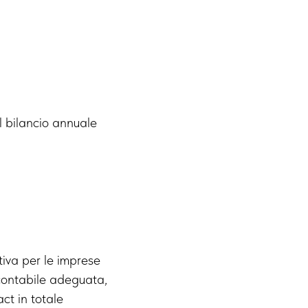
l bilancio annuale
tiva per le imprese
 contabile adeguata,
ct in totale