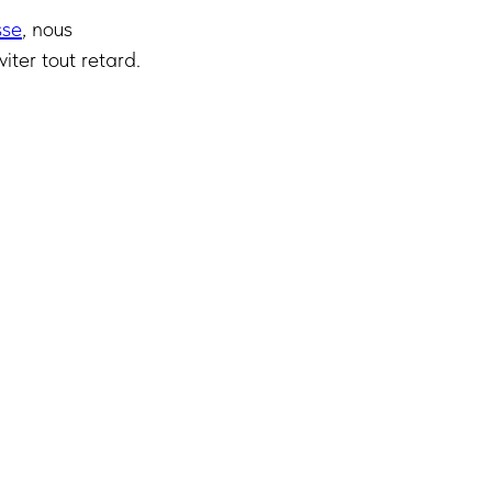
sse
, nous
ter tout retard.