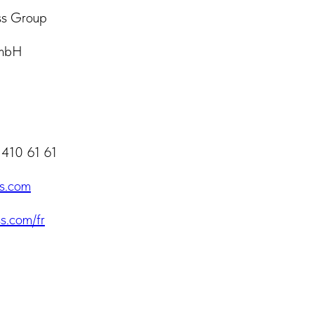
ss Group
GmbH
 410 61 61
s.com
ss.com/fr