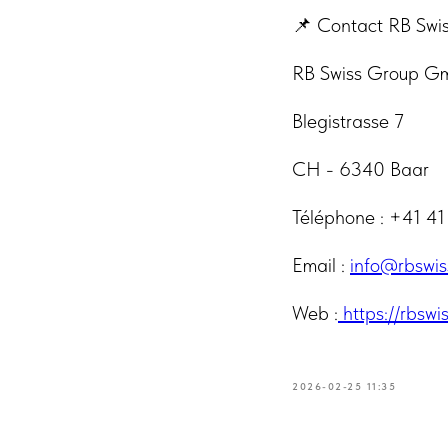
📌 Contact RB Swi
RB Swiss Group 
Blegistrasse 7
CH - 6340 Baar
Téléphone : +41 41
Email :
info@rbswis
Web :
https://rbswi
2026-02-25 11:35