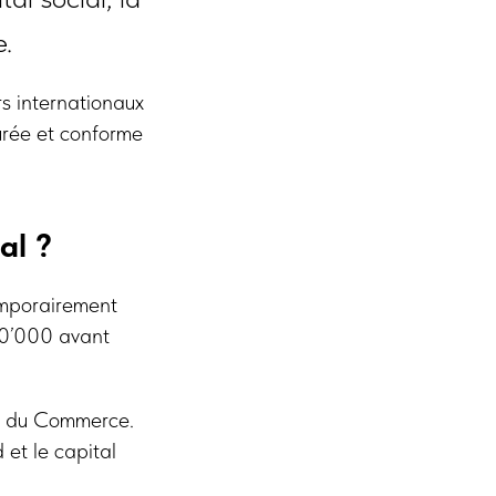
e.
s internationaux
turée et conforme
al ?
emporairement
 20’000 avant
re du Commerce.
 et le capital