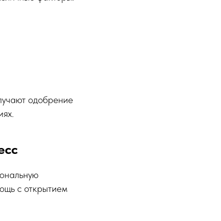
олучают одобрение
иях.
есс
ональную
ощь с открытием