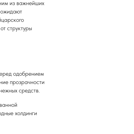
ним из важнейших
и ожидают
йцарского
 от структуры
перед одобрением
ение прозрачности
нежных средств.
ованной
одные холдинги
.