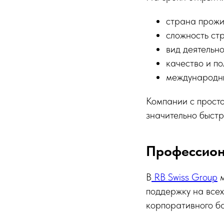
страна прожи
сложность ст
вид деятельн
качество и п
международн
Компании с просто
значительно быстр
Профессион
В
RB Swiss Group
м
поддержку на всех
корпоративного ба