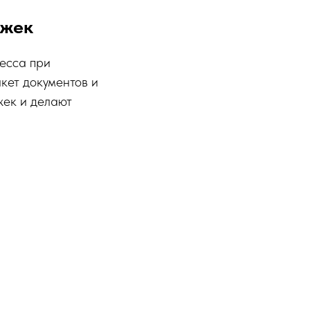
ржек
есса при
кет документов и
жек и делают