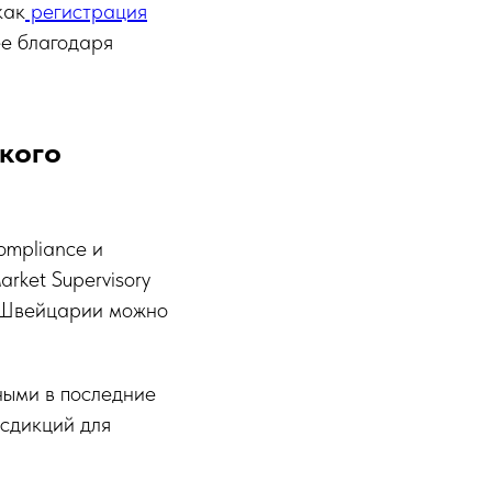
как
регистрация
ее благодаря
кого
ompliance и
rket Supervisory
в Швейцарии можно
ными в последние
сдикций для