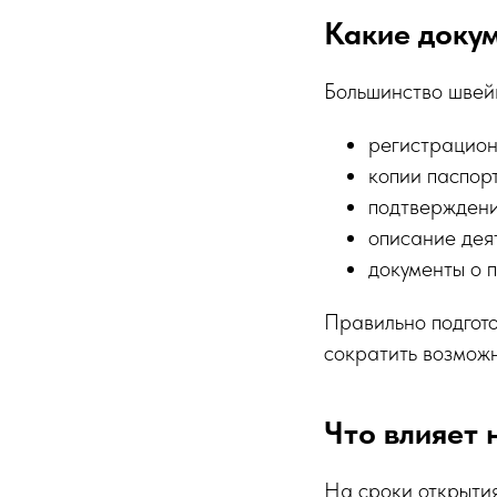
Какие доку
Большинство швей
регистрацион
копии паспор
подтвержден
описание дея
документы о 
Правильно подгото
сократить возмож
Что влияет 
На сроки открытия