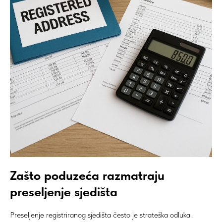
Zašto poduzeća razmatraju
preseljenje sjedišta
Preseljenje registriranog sjedišta često je strateška odluka.