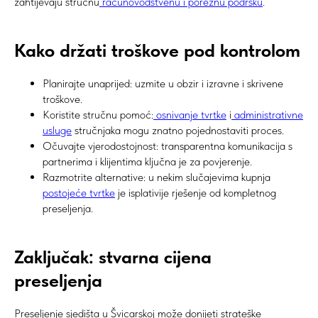
zahtijevaju stručnu
računovodstvenu i poreznu podršku
.
Kako držati troškove pod kontrolom
Planirajte unaprijed: uzmite u obzir i izravne i skrivene
troškove.
Koristite stručnu pomoć:
osnivanje tvrtke
i
administrativne
usluge
stručnjaka mogu znatno pojednostaviti proces.
Očuvajte vjerodostojnost: transparentna komunikacija s
partnerima i klijentima ključna je za povjerenje.
Razmotrite alternative: u nekim slučajevima kupnja
postojeće tvrtke
je isplativije rješenje od kompletnog
preseljenja.
Zaključak: stvarna cijena
preseljenja
Preseljenje sjedišta u Švicarskoj može donijeti strateške