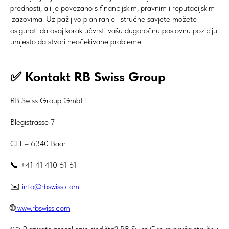
prednosti, ali je povezano s financijskim, pravnim i reputacijskim
izazovima. Uz pažljivo planiranje i stručne savjete možete
osigurati da ovaj korak učvrsti vašu dugoročnu poslovnu poziciju
umjesto da stvori neočekivane probleme.
✅ Kontakt RB Swiss Group
RB Swiss Group GmbH
Blegistrasse 7
CH – 6340 Baar
📞 +41 41 410 61 61
✉️
info@rbswiss.com
🌐
www.rbswiss.com