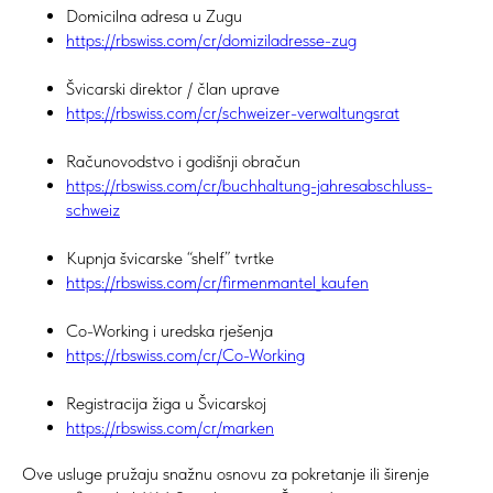
Domicilna adresa u Zugu
https://rbswiss.com/cr/domiziladresse-zug
Švicarski direktor / član uprave
https://rbswiss.com/cr/schweizer-verwaltungsrat
Računovodstvo i godišnji obračun
https://rbswiss.com/cr/buchhaltung-jahresabschluss-
schweiz
Kupnja švicarske “shelf” tvrtke
https://rbswiss.com/cr/firmenmantel_kaufen
Co-Working i uredska rješenja
https://rbswiss.com/cr/Co-Working
Registracija žiga u Švicarskoj
https://rbswiss.com/cr/marken
Ove usluge pružaju snažnu osnovu za pokretanje ili širenje