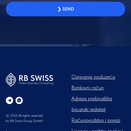
❯ SEND
Osnivanje poduzeća
Bankovni račun
Adresa prebivališta
švicarski redatelj
© 2025 All rights reserved
Računovodstvo i porezi
by RB Swiss Group GmbH
Licence i zaštitni znakovi