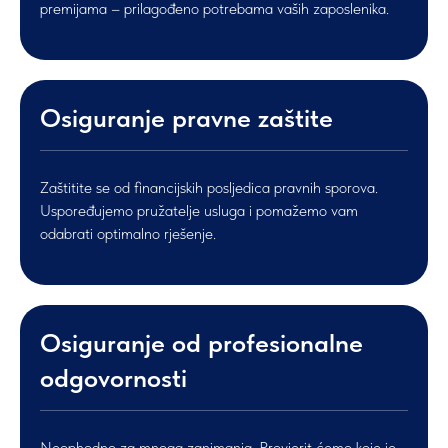
premijama – prilagođeno potrebama vaših zaposlenika.
Osiguranje pravne zaštite
Zaštitite se od financijskih posljedica pravnih sporova.
Uspoređujemo pružatelje usluga i pomažemo vam
odabrati optimalno rješenje.
Osiguranje od profesionalne
odgovornosti
Neophodno za mnoga zanimanja. Provjerit ćemo koje je