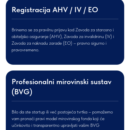
Registracija AHV / IV / EO
Brinemo se za pravilnu prijavu kod Zavoda za starosno i
obiteljsko osiguranje (AHV), Zavoda za invalidninu (IV) i
Zavoda za naknadu zarade (EO) – pravno sigurno i
pravovremeno.
Profesionalni mirovinski sustav
(BVG)
Bilo da ste startup ili već postojeća tvrtka – pomažemo
vam pronaći pravi model mirovinskog fonda koji će
učinkovito i transparentno upravljati vašim BVG