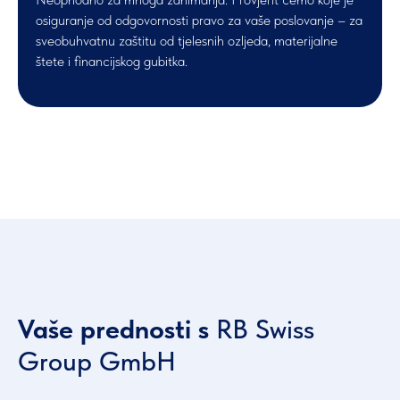
osiguranje od odgovornosti pravo za vaše poslovanje – za
sveobuhvatnu zaštitu od tjelesnih ozljeda, materijalne
štete i financijskog gubitka.
Vaše prednosti s
RB Swiss
Group GmbH