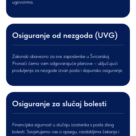
ugovorima.
Osiguranje od nezgoda (UVG)
Zakonski obavezno za sve zaposlenike u Švicarskoj.
Pronaći ćemo vam odgovarajuće planove – uključujući
produljenja za nezgode izvan posla i dopunsko osiguranje.
Osiguranje za slučaj bolesti
Financijska sigurnost u slučaju izostanka s posla zbog
bolesti. Savjetujemo vas o opsegu, razdobljima čekanja i